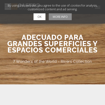
By using this website, you agree to the use of
cookies
for analysis,
customized content and ad serving.
OK
MORE INFO
ADECUADO PARA
GRANDES SUPERFICIES Y
ESPACIOS COMERCIALES
7 Wonders of the World - Rivers Collection