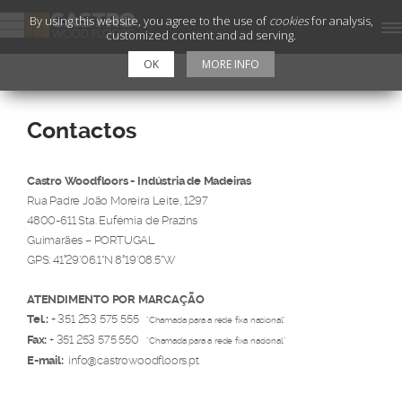
By using this website, you agree to the use of
cookies
for analysis,
customized content and ad serving.
OK
MORE INFO
Contactos
Castro Woodfloors - Indústria de Madeiras
Rua Padre João Moreira Leite, 1297
4800-611 Sta. Eufémia de Prazins
Guimarães – PORTUGAL
GPS: 41°29'06.1"N 8°19'08.5"W
ATENDIMENTO POR MARCAÇÃO
Tel.:
+ 351 253 575 555
"Chamada para a rede fixa nacional"
Fax:
+ 351 253 575 550
"Chamada para a rede fixa nacional"
E-mail:
info@castrowoodfloors.pt