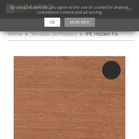
By using this website, you agree to the use of
cookies
for analysis,
customized content and ad serving.
OK
MORE INFO
Home
>
Terrazas De Madera
>
IPE Hidden Fix