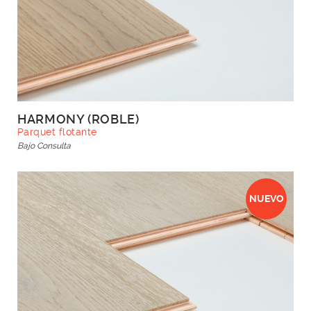
HARMONY (ROBLE)
Parquet flotante
Bajo Consulta
NUEVO