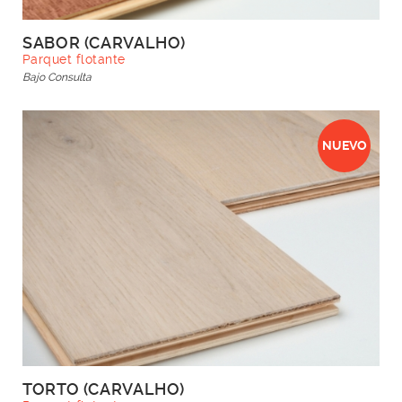
SABOR (CARVALHO)
Parquet flotante
Bajo Consulta
NUEVO
TORTO (CARVALHO)