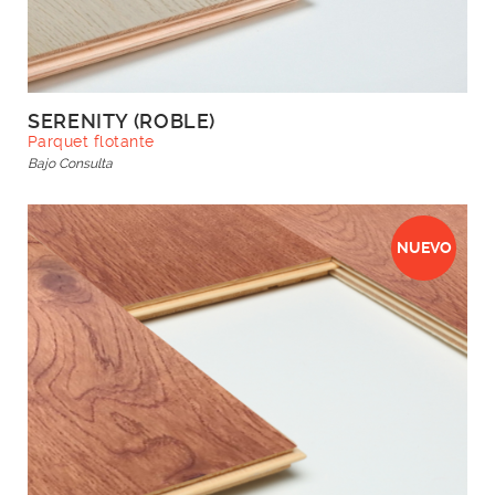
SERENITY (ROBLE)
Parquet flotante
Bajo Consulta
NUEVO