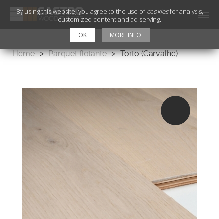
By using this website, you agree to the use of
cookies
for analysis,
customized content and ad serving.
OK
MORE INFO
Home
>
Parquet flotante
>
Torto (Carvalho)