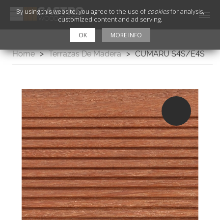
By using this website, you agree to the use of
cookies
for analysis,
customized content and ad serving.
OK
MORE INFO
Home
>
Terrazas De Madera
>
CUMARU S4S/E4S