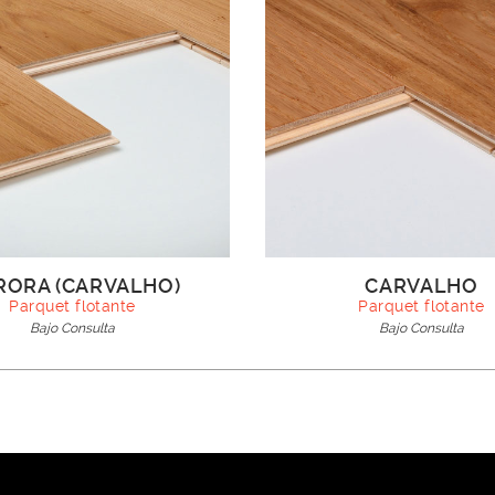
RORA (CARVALHO)
CARVALHO
Parquet flotante
Parquet flotante
Bajo Consulta
Bajo Consulta