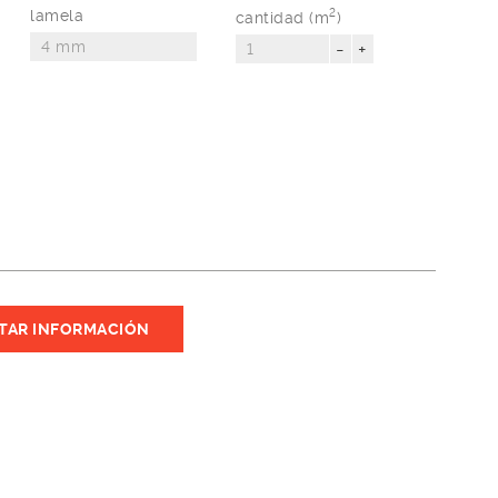
lamela
2
cantidad (m
)
-
+
ITAR INFORMACIÓN