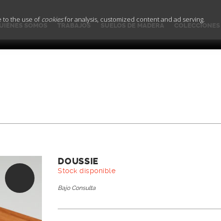
e to the use of
cookies
for analysis, customized content and ad serving.
UIÉNES SOMOS
TRABAJOS
SUELOS DE MADERA
COLECCIONES
DOUSSIE
Stock disponible
Bajo Consulta