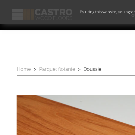
By using this website, you agre
Q
Home
>
Parquet flotante
>
Doussie