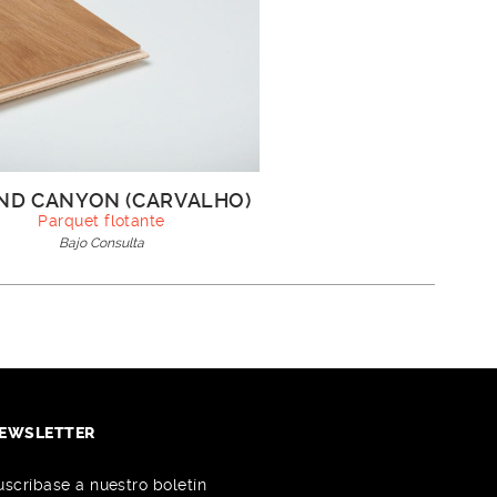
ND CANYON (CARVALHO)
Parquet flotante
Bajo Consulta
EWSLETTER
uscríbase a nuestro boletín