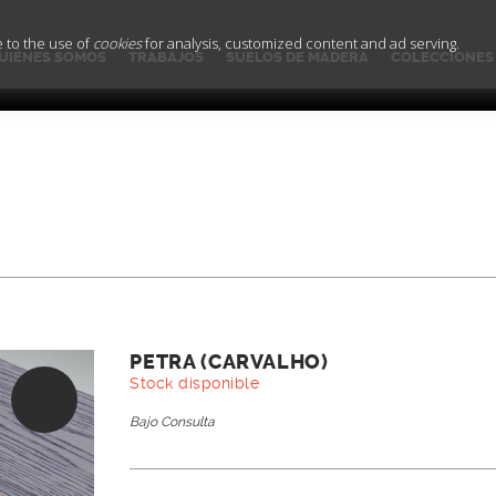
e to the use of
cookies
for analysis, customized content and ad serving.
UIÉNES SOMOS
TRABAJOS
SUELOS DE MADERA
COLECCIONES
PETRA (CARVALHO)
Stock disponible
Bajo Consulta