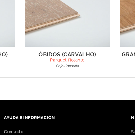
HO)
ÓBIDOS (CARVALHO)
GRA
Parquet flotante
Bajo Consulta
AYUDA E INFORMACIÓN
N
Contacto
S