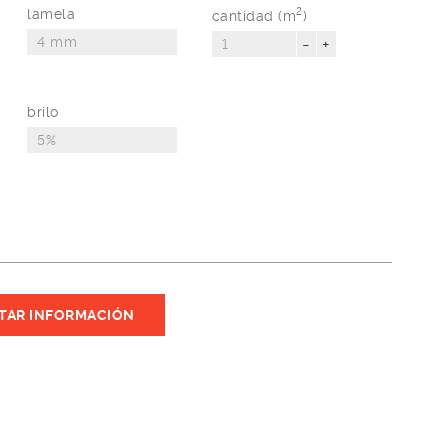
lamela
2
cantidad (m
)
-
+
brilo
ITAR INFORMACIÓN