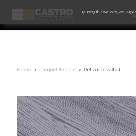
By using this website, you agre
Q
Home
>
Parquet flotante
>
Petra (Carvalho)