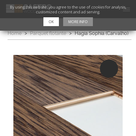
By using this website, you agree to the use of
cookies
for analysis,
customized content and ad serving.
OK
MORE INFO
Home
>
Parquet flotante
>
Hagia Sophia (Carvalho)