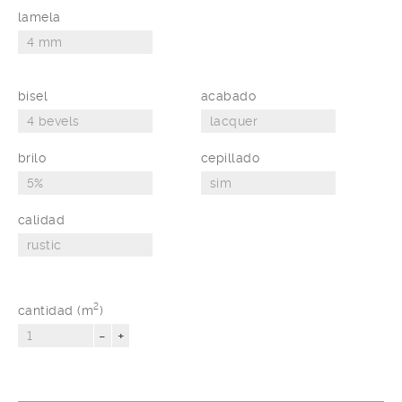
lamela
bisel
acabado
brilo
cepillado
calidad
2
cantidad (m
)
-
+