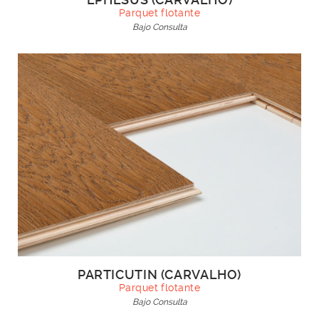
Parquet flotante
Bajo Consulta
PARTICUTIN (CARVALHO)
Parquet flotante
Bajo Consulta