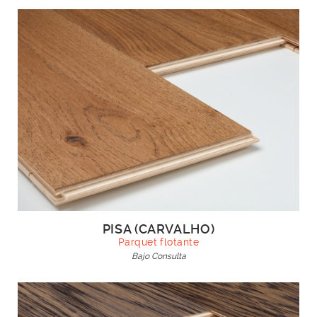
PISA (CARVALHO)
Parquet flotante
Bajo Consulta