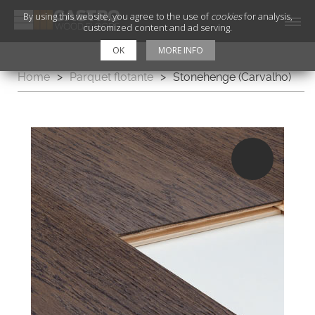
By using this website, you agree to the use of
cookies
for analysis,
customized content and ad serving.
OK
MORE INFO
Home
>
Parquet flotante
>
Stonehenge (Carvalho)