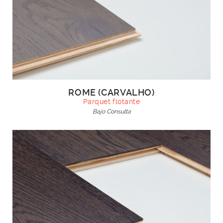
ROME (CARVALHO)
Parquet flotante
Bajo Consulta