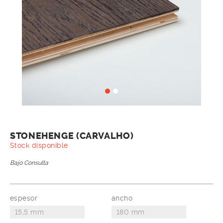
STONEHENGE (CARVALHO)
Stock disponible
Bajo Consulta
espesor
ancho