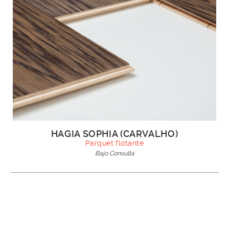
HAGIA SOPHIA (CARVALHO)
Parquet flotante
Bajo Consulta