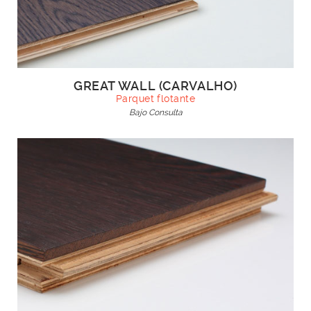
GREAT WALL (CARVALHO)
Parquet flotante
Bajo Consulta