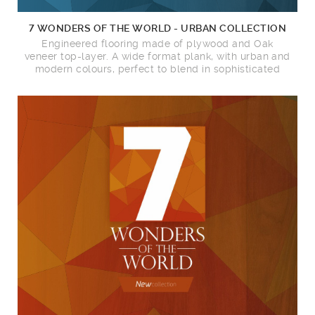
7 WONDERS OF THE WORLD - URBAN COLLECTION
Engineered flooring made of plywood and Oak
veneer top-layer. A wide format plank, with urban and
modern colours, perfect to blend in sophisticated
surroundings.