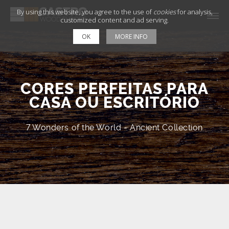
By using this website, you agree to the use of
cookies
for analysis,
customized content and ad serving.
OK
MORE INFO
CORES PERFEITAS PARA
CASA OU ESCRITÓRIO
7 Wonders of the World - Ancient Collection