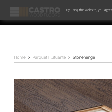
By using this website, you agre
Home
>
Parquet Flutuante
>
Stonehenge