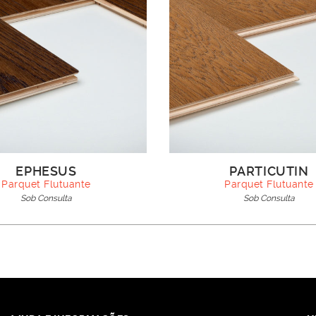
EPHESUS
PARTICUTIN
Parquet Flutuante
Parquet Flutuante
Sob Consulta
Sob Consulta