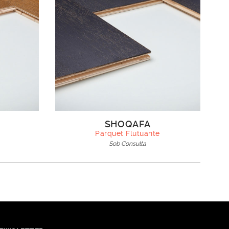
SHOQAFA
Parquet Flutuante
Sob Consulta