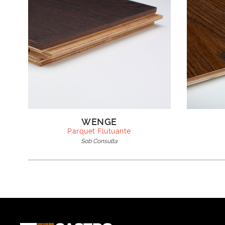
WENGE
Parquet Flutuante
Sob Consulta