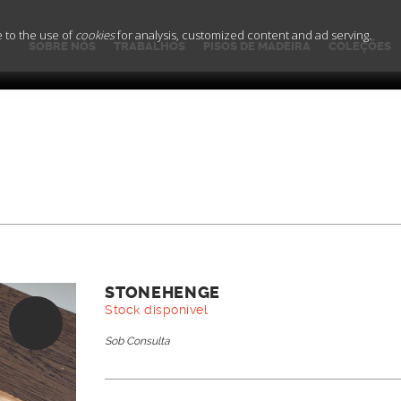
e to the use of
cookies
for analysis, customized content and ad serving.
SOBRE NÓS
TRABALHOS
PISOS DE MADEIRA
COLEÇÕES
STONEHENGE
Stock disponível
Sob Consulta