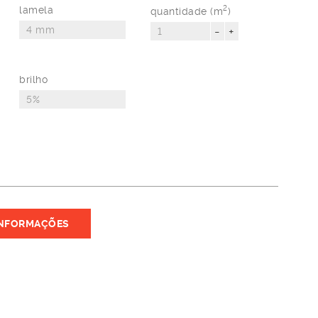
lamela
2
quantidade (m
)
-
+
brilho
INFORMAÇÕES