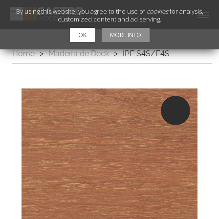
By using this website, you agree to the use of
cookies
for analysis,
customized content and ad serving.
OK
MORE INFO
Home
>
Madeira de Deck
>
IPE S4S/E4S