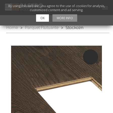
By using this website, you agree to the use of
cookies
for analysis,
customized content and ad serving.
OK
MORE INFO
Home
>
Parquet Flutuante
>
Stockolm