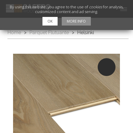
By using this website, you agree to the use of
cookies
for analysis,
customized content and ad serving.
OK
MORE INFO
Home
>
Parquet Flutuante
>
Helsinki