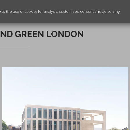
e to the use of
cookies
for analysis, customized content and ad serving.
ND GREEN LONDON