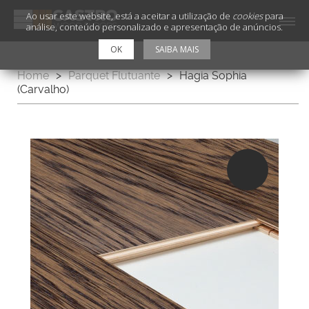
Ao usar este website, está a aceitar a utilização de
cookies
para
análise, conteúdo personalizado e apresentação de anúncios.
OK
SAIBA MAIS
Home
>
Parquet Flutuante
>
Hagia Sophia
(Carvalho)