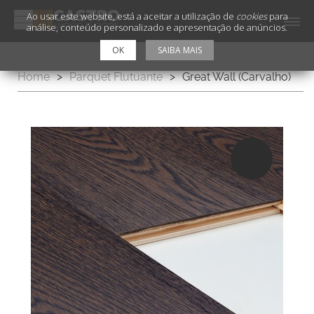
Ao usar este website, está a aceitar a utilização de
cookies
para
análise, conteúdo personalizado e apresentação de anúncios.
OK
SAIBA MAIS
Home
>
Parquet Flutuante
>
Great Wall (Carvalho)