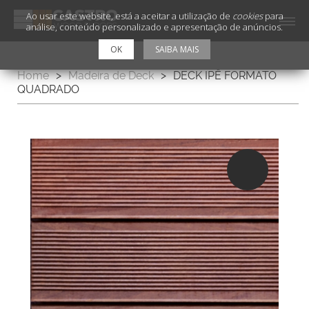
Ao usar este website, está a aceitar a utilização de
cookies
para
análise, conteúdo personalizado e apresentação de anúncios.
OK
SAIBA MAIS
Home
>
Madeira de Deck
>
DECK IPÊ FORMATO
QUADRADO