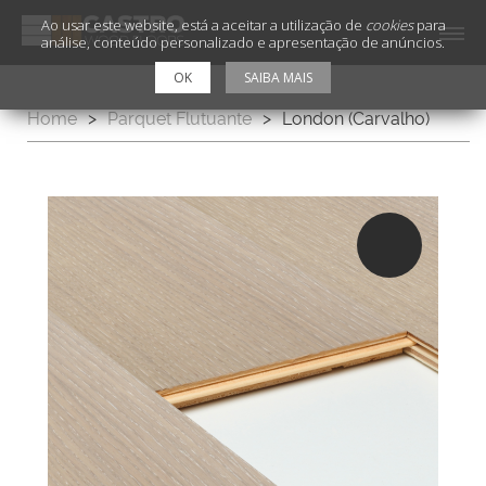
Ao usar este website, está a aceitar a utilização de
cookies
para
análise, conteúdo personalizado e apresentação de anúncios.
OK
SAIBA MAIS
Home
>
Parquet Flutuante
>
London (Carvalho)