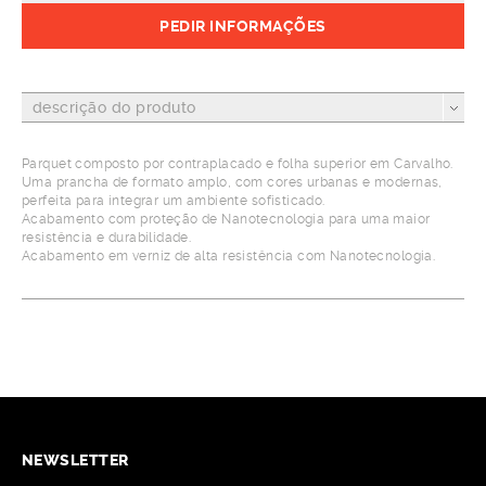
PEDIR INFORMAÇÕES
descrição do produto
Parquet composto por contraplacado e folha superior em Carvalho.
Uma prancha de formato amplo, com cores urbanas e modernas,
perfeita para integrar um ambiente sofisticado.
Acabamento com proteção de Nanotecnologia para uma maior
resistência e durabilidade.
Acabamento em verniz de alta resistência com Nanotecnologia.
NEWSLETTER