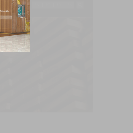
EN
PT
FR
ES
AS
CONTACTOS