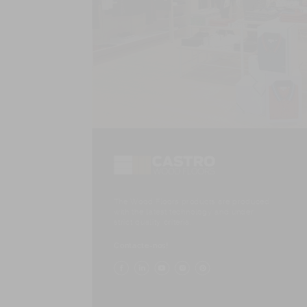
The Wood Floors products are produced
with the latest technology and under
strict quality criteria.
Contacte-nos!