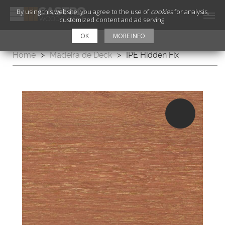
By using this website, you agree to the use of
cookies
for analysis,
customized content and ad serving.
OK
MORE INFO
Home
>
Madeira de Deck
>
IPE Hidden Fix