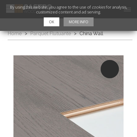
By using this website, you agree to the use of
cookies
for analysis,
customized content and ad serving.
OK
MORE INFO
Home
>
Parquet Flutuante
>
China Wall