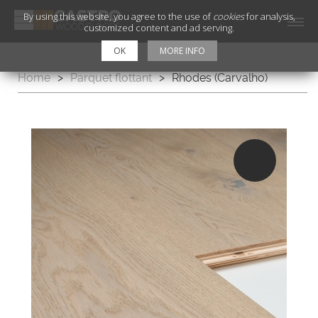
By using this website, you agree to the use of
cookies
for analysis,
customized content and ad serving.
OK
MORE INFO
Home
>
Parquet flottant
>
Rhodes (Carvalho)