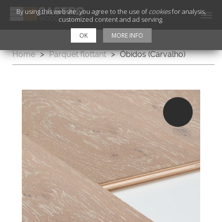
By using this website, you agree to the use of
cookies
for analysis,
customized content and ad serving.
OK
MORE INFO
Home
>
Parquet flottant
>
Óbidos (Carvalho)