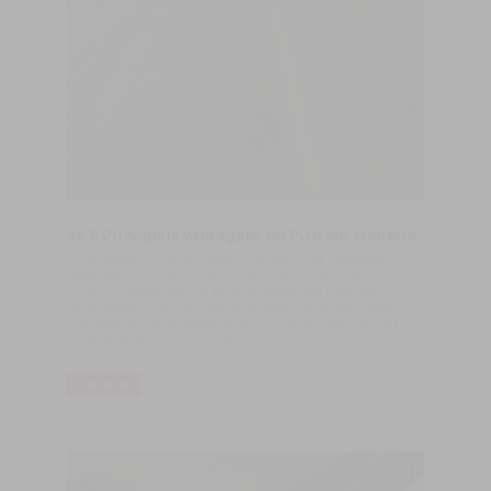
As 5 Principais Vantagens do Piso em Madeira
Flexibilidade O piso de madeira oferece muita variedade,
desde tábuas largas rústicas a acabamentos elegantes e
contemporâneos, grãos e espécies diferentes e projetos
personalizados. Também tem a vantagem de poder instalar o
piso radiante que se está a tornar uma opção cada vez mais
usual no aquecimento doméstico.
LIRE PLUS