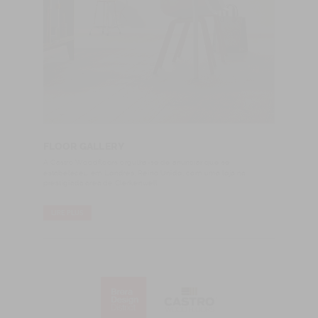
FLOOR GALLERY
A Castro Woodfloors orgulha-se de anunciar que se
estabeleceu em Londres, Reino Unido, com uma loja na
prestigiada área de Clerkenwell.
LIRE PLUS