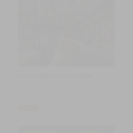
Castro Woodfloors nas Gucci Stores
​A Castro Woodfloors, empresa portuguesa especializada na
produção de pisos de madeira desde 1970, expandiu o seu
portfólio com a Gucci, uma das marcas de moda mais
desejáveis do mundo.
LIRE PLUS