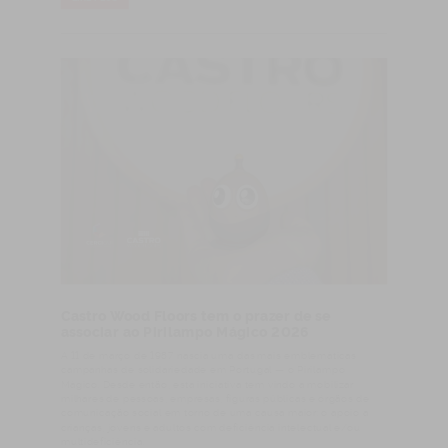
Castro Wood Floors tem o prazer de se
associar ao Pirilampo Mágico 2026
A 11 de março de 1987 nascia uma das mais emblemáticas
campanhas de solidariedade em Portugal — o Pirilampo
Mágico. Desde então, esta iniciativa tem vindo a mobilizar
milhares de pessoas, empresas, figuras públicas e órgãos de
comunicação social em torno de uma causa maior: o apoio a
crianças, jovens e adultos com deficiência intelectual e/ou
multideficiência.