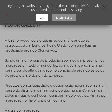
By using this website, you agree to the use of
cookies
for analysis,
customized content and ad serving.
11
OK
MORE INFO
FLOOR GALLERY
A Castro Woodfloors orgulha-se de anunciar que se
estabeleceu em Londres, Reino Unido, com uma loja na
prestigiada área de Clerkenwell.
Sendo uma empresa de produção sob medida, presente nos
mercados em todo o mundo, faz com que a loja seja um hub
para pisos de alta qualidade no coração da área de estúdios
de arquitetura e design de Londres.
Produtos de alta qualidade e design estão agora apenas a um
passo de distância, e mais perto do que nunca. Convidamos
todos a visitar e conhecer nossa gama de produtos. Visitas por
marcação Por favor entre em contato:
Visitas por marcação