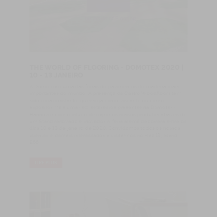
THE WORLD OF FLOORING - DOMOTEX 2020 |
10 - 13 JANEIRO
A Domotex é uma das feiras de pavimentos de madeira mais
importantes do mundo. A presença da Castro Woodfloors tem
sido uma constante, quer seja como visitante ou como
expositor. Mais uma vez, estaremos presentes na Domotex-
Hannover com o intuíto de expor os nossos produtos através de
um Stand renovado e inovador. A feira alemã decorrerá entre os
dias 10 e 13 de janeiro de 2020. Convidamos todos os nossos
clientes e demais interessados a visitar-nos no Hall 13, Stand
E68
LIRE PLUS