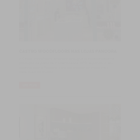
CASTRO WOODFLOORS NAS LOJAS PANDORA
A Castro Woodfloors, empresa portuguesa especializada na
produção de pisos de madeira desde 1970, expandiu o seu
portfólio com a Pandora, uma das marcas de moda mais
desejáveis do mundo.
LIRE PLUS