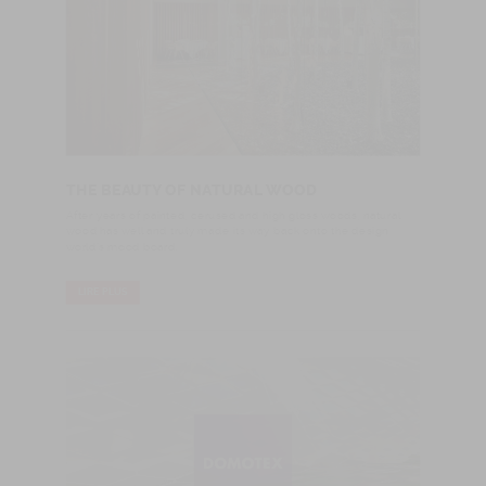
THE BEAUTY OF NATURAL WOOD
After years of painted, cerused and high gloss woods, natural
wood has well and truly made its way back onto the design
world's mood board.
LIRE PLUS