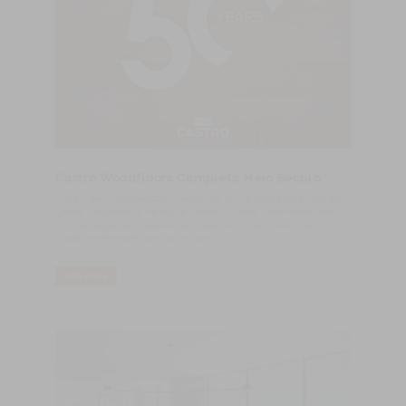
Castro Woodfloors Completa Meio Século
O dia 4 de Julho de 1970 marcou de forma indelével a vida da
Castro Woodfloors, na altura Castro & Filhos. Abria nesta data
uma serração de madeira dedicada ao fornecimento de
madeiras serradas para carpintaria.
LIRE PLUS