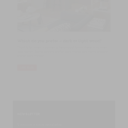
Which do you prefer – dark or light wood?
​Thankfully, when it comes to hardwood floors, there is no one-
size-fits-all. Some people prefer light woods and some people
prefer dark woods.
LIRE PLUS
NEWSLETTER
S'inscrire à notre newsletter