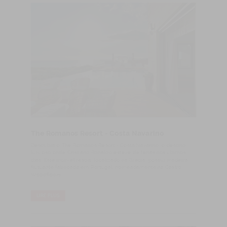
The Romanos Resort - Costa Navarino
Descubra o The Romanos Resort - Costa Navarino, o destino
luxuoso onde Cristiano Ronaldo esteve de férias nos últimos
dias. Este incrível resort, localizado na Grécia, possui madeira
flutuante fabricada em Portugal, nomeadamente na Castro
Woodfloors.
LIRE PLUS