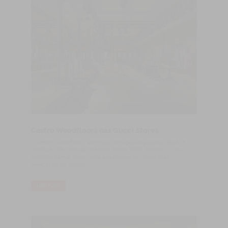
Castro Woodfloors nas Gucci Stores
​A Castro Woodfloors, empresa portuguesa especializada na
produção de pisos de madeira desde 1970, expandiu o seu
portfólio com a Gucci, uma das marcas de moda mais
desejáveis do mundo.
LIRE PLUS