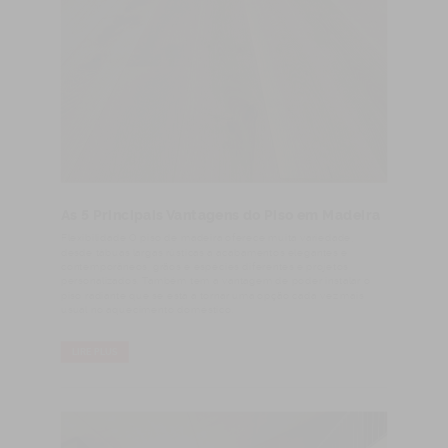
As 5 Principais Vantagens do Piso em Madeira
Flexibilidade O piso de madeira oferece muita variedade,
desde tábuas largas rústicas a acabamentos elegantes e
contemporâneos, grãos e espécies diferentes e projetos
personalizados. Também tem a vantagem de poder instalar o
piso radiante que se está a tornar uma opção cada vez mais
usual no aquecimento doméstico.
LIRE PLUS