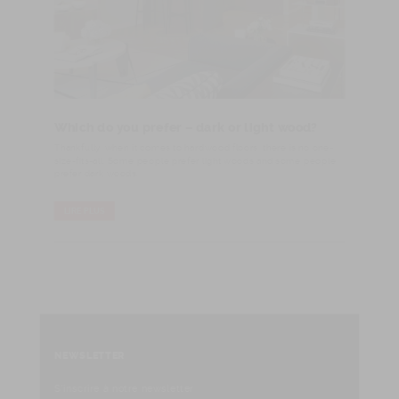
Which do you prefer – dark or light wood?
​Thankfully, when it comes to hardwood floors, there is no one-
size-fits-all. Some people prefer light woods and some people
prefer dark woods.
LIRE PLUS
NEWSLETTER
S'inscrire à notre newsletter