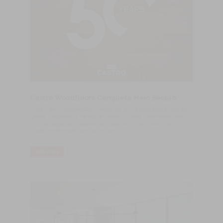
Castro Woodfloors Completa Meio Século
O dia 4 de Julho de 1970 marcou de forma indelével a vida da
Castro Woodfloors, na altura Castro & Filhos. Abria nesta data
uma serração de madeira dedicada ao fornecimento de
madeiras serradas para carpintaria.
LIRE PLUS