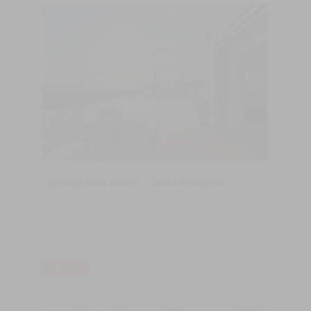
The Romanos Resort - Costa Navarino
Descubra o The Romanos Resort - Costa Navarino, o destino
luxuoso onde Cristiano Ronaldo esteve de férias nos últimos
dias. Este incrível resort, localizado na Grécia, possui madeira
flutuante fabricada em Portugal, nomeadamente na Castro
Woodfloors.
LIRE PLUS