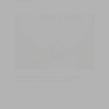
Castro Wood Floors tem o prazer de se
associar ao Pirilampo Mágico 2026
A 11 de março de 1987 nascia uma das mais emblemáticas
campanhas de solidariedade em Portugal — o Pirilampo
Mágico. Desde então, esta iniciativa tem vindo a mobilizar
milhares de pessoas, empresas, figuras públicas e órgãos de
comunicação social em torno de uma causa maior: o apoio a
crianças, jovens e adultos com deficiência intelectual e/ou
multideficiência.