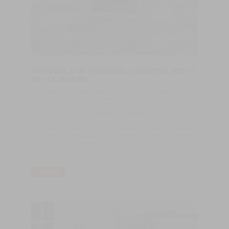
THE WORLD OF FLOORING - DOMOTEX 2020 |
10 - 13 JANEIRO
A Domotex é uma das feiras de pavimentos de madeira mais
importantes do mundo. A presença da Castro Woodfloors tem
sido uma constante, quer seja como visitante ou como
expositor. Mais uma vez, estaremos presentes na Domotex-
Hannover com o intuíto de expor os nossos produtos através de
um Stand renovado e inovador. A feira alemã decorrerá entre os
dias 10 e 13 de janeiro de 2020. Convidamos todos os nossos
clientes e demais interessados a visitar-nos no Hall 13, Stand
E68
LIRE PLUS