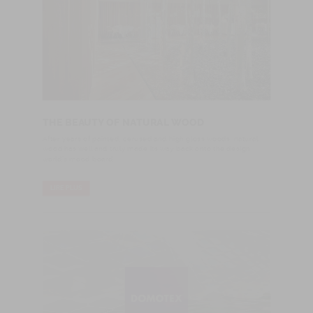
THE BEAUTY OF NATURAL WOOD
After years of painted, cerused and high gloss woods, natural
wood has well and truly made its way back onto the design
world's mood board.
LIRE PLUS