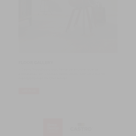
FLOOR GALLERY
A Castro Woodfloors orgulha-se de anunciar que se
estabeleceu em Londres, Reino Unido, com uma loja na
prestigiada área de Clerkenwell.
LIRE PLUS