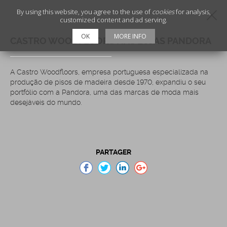
By using this website, you agree to the use of
cookies
for analysis,
customized content and ad serving.
OK
MORE INFO
CASTRO WOODFLOORS NAS LOJAS PANDORA
A Castro Woodfloors, empresa portuguesa especializada na
produção de pisos de madeira desde 1970, expandiu o seu
portfólio com a Pandora, uma das marcas de moda mais
desejáveis do mundo.
PARTAGER