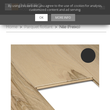
By using this website, you agree to the use of
cookies
for analysis,
customized content and ad serving.
OK
MORE INFO
Home
>
Parquet flottant
>
Nile (Freixo)