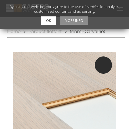
By using this website, you agree to the use of
cookies
for analysis,
customized content and ad serving.
OK
MORE INFO
Home
>
Parquet flottant
>
Miami (Carvalho)