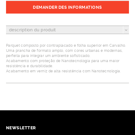
DEMANDER DES INFORMATIONS
description du produit
Parquet composto por contraplacado e folha superior em Carvalho.
Uma prancha de formato amplo, com cores urbanas e modernas,
perfeita para integrar um ambiente sofisticado.
Acabamento com proteção de Nanotecnologia para uma maior
resistência e durabilidade.
Acabamento em verniz de alta resistência com Nanotecnologia.
NEWSLETTER