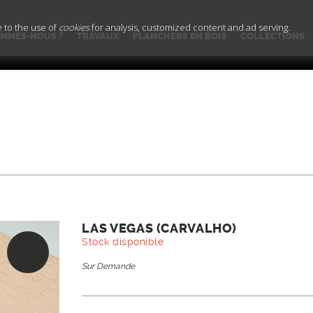
e to the use of
cookies
for analysis, customized content and ad serving.
OMMES-NOUS ?
TRAVAUX
PLANCHERS EN BOIS
COLLECTIONS
LAS VEGAS (CARVALHO)
Stock disponible
Sur Demande