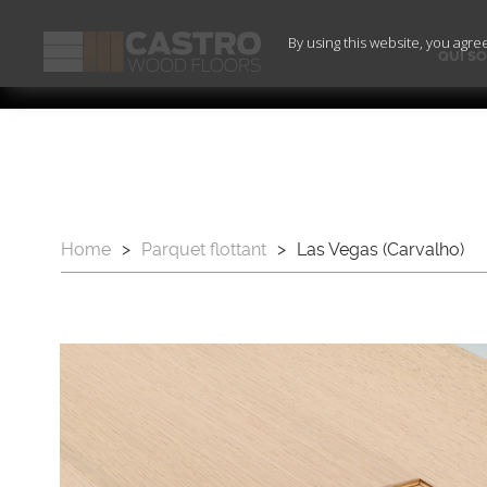
By using this website, you agre
QUI S
Home
>
Parquet flottant
>
Las Vegas (Carvalho)