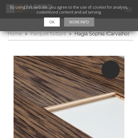
By using this website, you agree to the use of
cookies
for analysis,
customized content and ad serving.
OK
MORE INFO
Home
>
Parquet flottant
>
Hagia Sophia (Carvalho)